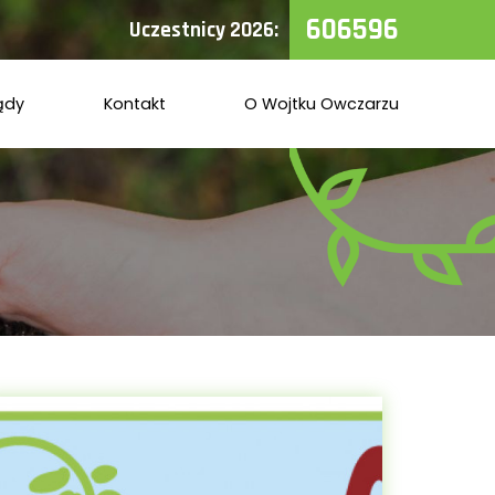
606596
Uczestnicy 2026:
ądy
Kontakt
O Wojtku Owczarzu