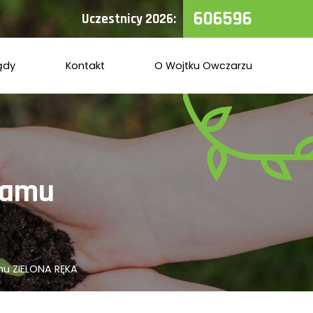
606596
Uczestnicy 2026:
ądy
Kontakt
O Wojtku Owczarzu
ramu
u ZIELONA RĘKA