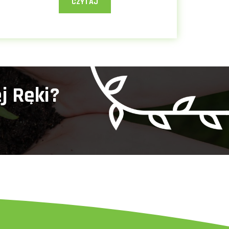
CZYTAJ
j Ręki?