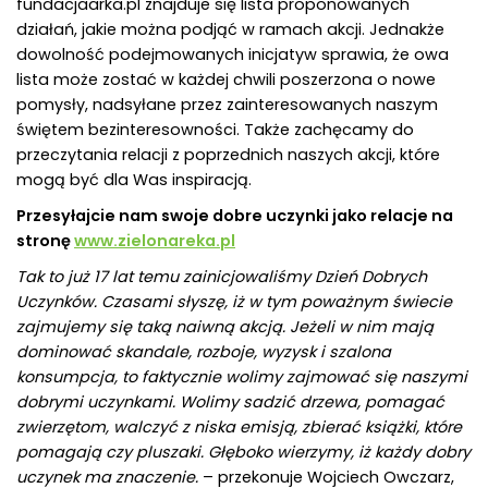
fundacjaarka.pl znajduje się lista proponowanych
działań, jakie można podjąć w ramach akcji. Jednakże
dowolność podejmowanych inicjatyw sprawia, że owa
lista może zostać w każdej chwili poszerzona o nowe
pomysły, nadsyłane przez zainteresowanych naszym
świętem bezinteresowności. Także zachęcamy do
przeczytania relacji z poprzednich naszych akcji, które
mogą być dla Was inspiracją.
Przesyłajcie nam swoje dobre uczynki jako relacje na
stronę
www.zielonareka.pl
Tak to już 17 lat temu zainicjowaliśmy Dzień Dobrych
Uczynków. Czasami słyszę, iż w tym poważnym świecie
zajmujemy się taką naiwną akcją. Jeżeli w nim mają
dominować skandale, rozboje, wyzysk i szalona
konsumpcja, to faktycznie wolimy zajmować się naszymi
dobrymi uczynkami. Wolimy sadzić drzewa, pomagać
zwierzętom, walczyć z niska emisją, zbierać książki, które
pomagają czy pluszaki. Głęboko wierzymy, iż każdy dobry
uczynek ma znaczenie.
– przekonuje Wojciech Owczarz,