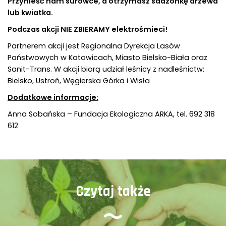
Przynieść nam surowce, a otrzymasz sadzonkę drzewa
lub kwiatka.
Podczas akcji NIE ZBIERAMY elektrośmieci!
Partnerem akcji jest Regionalna Dyrekcja Lasów
Państwowych w Katowicach, Miasto Bielsko-Biała oraz
Sanit-Trans. W akcji biorą udział leśnicy z nadleśnictw:
Bielsko, Ustroń, Węgierska Górka i Wisła
Dodatkowe informacje:
Anna Sobańska – Fundacja Ekologiczna ARKA, tel. 692 318
612
Czytaj także