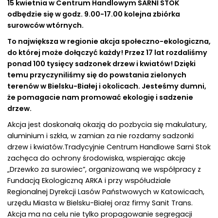
15 kwietnia w Centrum Handlowym SARNI STOK
odbędzie się w godz. 9.00-17.00 kolejna zbiórka
surowców wtórnych.
To największa w regionie akcja społeczno-ekologiczna,
do której może dołączyć każdy! Przez 17 lat rozdaliśmy
ponad 100 tysięcy sadzonek drzew i kwiatów! Dzięki
temu przyczyniliśmy się do powstania zielonych
terenów w Bielsku-Białej i okolicach. Jesteśmy dumni,
że pomagacie nam promować ekologię i sadzenie
drzew.
Akcja jest doskonałą okazją do pozbycia się makulatury,
aluminium i szkła, w zamian za nie rozdamy sadzonki
drzew i kwiatów.Tradycyjnie Centrum Handlowe Sarni Stok
zachęca do ochrony środowiska, wspierając akcję
„Drzewko za surowiec”, organizowaną we współpracy z
Fundacją Ekologiczną ARKA i przy współudziale
Regionalnej Dyrekcji Lasów Państwowych w Katowicach,
urzędu Miasta w Bielsku-Białej oraz firmy Sanit Trans.
Akcja ma na celu nie tylko propagowanie segregacji